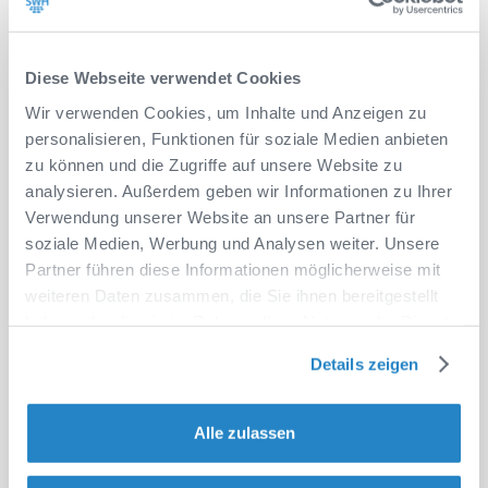
Bildungsfortschritt sicherzustellen.
Gemäß einer von der
Vodafone-Stiftung beauftragten
Diese Webseite verwendet Cookies
Studie
gaben bereits vor den Schulschließungen mehr
als 60% der Befragten Lehrkräfte in deutschen
Wir verwenden Cookies, um Inhalte und Anzeigen zu
Schulen an, dass ihre Schule im Bereich Digitalisierung
personalisieren, Funktionen für soziale Medien anbieten
nicht fortgeschritten sei.
zu können und die Zugriffe auf unsere Website zu
analysieren. Außerdem geben wir Informationen zu Ihrer
Verwendung unserer Website an unsere Partner für
soziale Medien, Werbung und Analysen weiter. Unsere
Partner führen diese Informationen möglicherweise mit
weiteren Daten zusammen, die Sie ihnen bereitgestellt
haben oder die sie im Rahmen Ihrer Nutzung der Dienste
gesammelt haben.
Details zeigen
Datenschutzerklärung
|
Impressum
Alle zulassen
Auch wenn der Unterricht hemdsärmelig über Zoom,
GoToMeeting oder andere Konferenztools organisiert