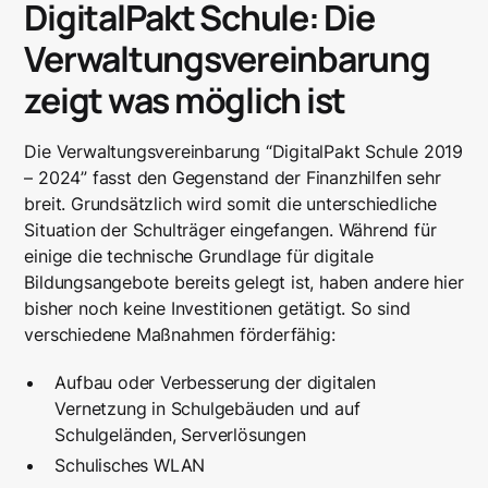
DigitalPakt Schule: Die
zeigt was möglich ist
Möglichkeiten, große Hürden?
Verwaltungsvereinbarung
Verteilung der Mittel des Digitalpakts Schule auf
die einzelnen Bundesländer
zeigt was möglich ist
Die Verwaltungsvereinbarung “DigitalPakt Schule 2019
– 2024” fasst den Gegenstand der Finanzhilfen sehr
breit. Grundsätzlich wird somit die unterschiedliche
Situation der Schulträger eingefangen. Während für
einige die technische Grundlage für digitale
Bildungsangebote bereits gelegt ist, haben andere hier
bisher noch keine Investitionen getätigt. So sind
verschiedene Maßnahmen förderfähig:
Aufbau oder Verbesserung der digitalen
Vernetzung in Schulgebäuden und auf
Schulgeländen, Serverlösungen
Schulisches WLAN