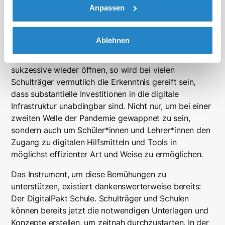
Anpassen
wird – ein modernes Schulverwaltungssystem als
Steuerungsinstrument, entsprechendem Rollen- und
Rechtekonzept, ermöglicht auch die Anbindung dieser
Ablehnen
Tools über ein (meist zentrales) Benutzermanagement.
Wenn also in den nächsten Wochen die Schulen
sukzessive wieder öffnen, so wird bei vielen
Schulträger vermutlich die Erkenntnis gereift sein,
dass substantielle Investitionen in die digitale
Infrastruktur unabdingbar sind. Nicht nur, um bei einer
zweiten Welle der Pandemie gewappnet zu sein,
sondern auch um Schüler*innen und Lehrer*innen den
Zugang zu digitalen Hilfsmitteln und Tools in
möglichst effizienter Art und Weise zu ermöglichen.
Das Instrument, um diese Bemühungen zu
unterstützen, existiert dankenswerterweise bereits:
Der DigitalPakt Schule. Schulträger und Schulen
können bereits jetzt die notwendigen Unterlagen und
Konzepte erstellen, um zeitnah durchzustarten. In der