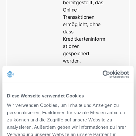
bereitgestellt, das
Online-
Transaktionen
ermöglicht, ohne
dass
Kreditkarteninform
ationen
gespeichert
werden.
CookieCo
Cookiebo
Speichert den
1 Jahr
nsent
t
Zustimmungsstatu
s des Benutzers
für Cookies auf
Diese Webseite verwendet Cookies
der aktuellen
Wir verwenden Cookies, um Inhalte und Anzeigen zu
Domäne.
personalisieren, Funktionen für soziale Medien anbieten
id
Calendly
Anstehend
Sitzung
zu können und die Zugriffe auf unsere Website zu
analysieren. Außerdem geben wir Informationen zu Ihrer
m
Stripe
Bestimmt das
400
Verwendung unserer Website an unsere Partner für
Gerät, mit dem auf
Tage