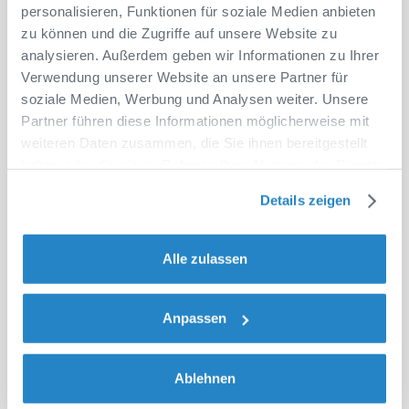
Schulverwaltung
personalisieren, Funktionen für soziale Medien anbieten
zu können und die Zugriffe auf unsere Website zu
analysieren. Außerdem geben wir Informationen zu Ihrer
Seit über 45 Jahren gestalten wir die digitale
Verwendung unserer Website an unsere Partner für
Transformation im Bildungssektor. Als dynamisches
soziale Medien, Werbung und Analysen weiter. Unsere
Team entwickeln wir ATLANTIS kontinuierlich weiter
Partner führen diese Informationen möglicherweise mit
und suchen Menschen, die mit uns die Zukunft der
weiteren Daten zusammen, die Sie ihnen bereitgestellt
Schulverwaltung prägen.
haben oder die sie im Rahmen Ihrer Nutzung der Dienste
gesammelt haben.
Details zeigen
Datenschutzerklärung
|
Impressum
1978
Alle zulassen
Gründung SWH Heider
Anpassen
61.917
Ablehnen