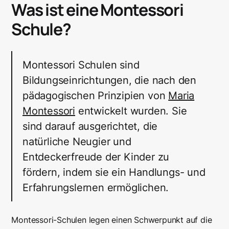
Was ist eine Montessori
Prinzip?
unterteilt?
Kosten der Montessori Schule
Schule?
Was ist der Unterschied zwischen Waldorfschulen
und Montessori Schulen?
Montessori Schulen sind
Bildungseinrichtungen, die nach den
pädagogischen Prinzipien von
Maria
Montessori
entwickelt wurden. Sie
sind darauf ausgerichtet, die
natürliche Neugier und
Entdeckerfreude der Kinder zu
fördern, indem sie ein Handlungs- und
Erfahrungslernen ermöglichen.
Montessori-Schulen legen einen Schwerpunkt auf die