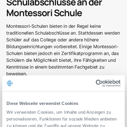
Schulabschlüsse an der
Montessori Schule
Montessori-Schulen bieten in der Regel keine
traditionellen Schulabschlüsse an. Stattdessen werden
Schüler auf das College oder andere höhere
Bildungseinrichtungen vorbereitet. Einige Montessori-
Schulen bieten jedoch ein Zertifikatprogramm an, das
Schülern die Möglichkeit bietet, ihre Fähigkeiten und
Kenntnisse in einem bestimmten Fachgebiet zu
beweisen.
Kosten der Montessori Schule
Diese Webseite verwendet Cookies
Wir verwenden Cookies, um Inhalte und Anzeigen zu
Die Kosten einer Montessori-Schule hängen in der
personalisieren, Funktionen für soziale Medien anbieten
Regel von der Art der Schule und ihrem Standort ab.
zu können und die Zugriffe auf unsere Website zu
Es fällt in der Regel ein nach dem Verdienst der Eltern